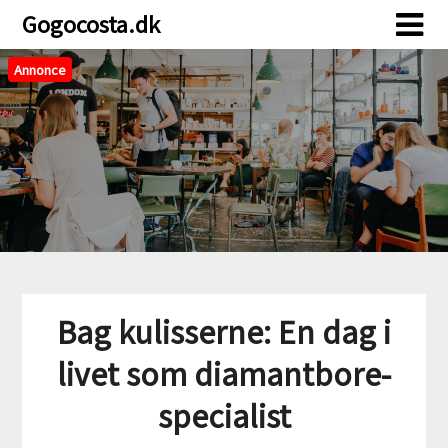
Skip
Skip
Gogocosta.dk
to
to
content
content
Annonce
Bag kulisserne: En dag i
livet som diamantbore-
specialist