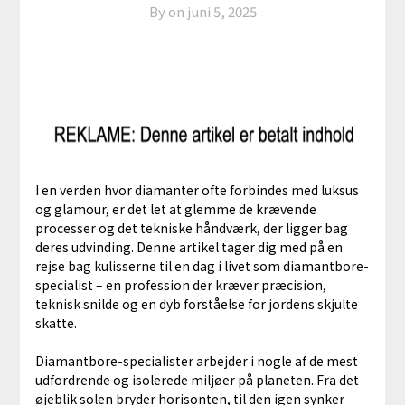
By on
juni 5, 2025
I en verden hvor diamanter ofte forbindes med luksus
og glamour, er det let at glemme de krævende
processer og det tekniske håndværk, der ligger bag
deres udvinding. Denne artikel tager dig med på en
rejse bag kulisserne til en dag i livet som diamantbore-
specialist – en profession der kræver præcision,
teknisk snilde og en dyb forståelse for jordens skjulte
skatte.
Diamantbore-specialister arbejder i nogle af de mest
udfordrende og isolerede miljøer på planeten. Fra det
øjeblik solen bryder horisonten, til den igen synker