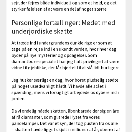
sejr, der fejres både individuelt og som et hold, og det
styrker følelsen af at være en del af noget større.
Personlige fortællinger: Mødet med
underjordiske skatte
At træde ind i undergrundens dunkle rige er som at
tage på en rejse ind i en ukendt verden, hvor hver dag
byder på nye mysterier og opdagelser. Som
diamantbore-specialist har jeg haft privilegiet at være
vidne til øjeblikke, der får hjertet til at slå lidt hurtigere.
Jeg husker særligt en dag, hvor boret pludselig stødte
på noget usædvanligt hårdt. Vi havde alle stået i
spænding, mens vi forsigtigt arbejdede os dybere ind i
jorden.
Da vi endelig nåede skatten, åbenbarede der sig en åre
af rå diamanter, som glitrede i lyset fra vores
pandelamper. Det var et syn, der tog pusten fra os alle
– skatten havde ligget skjult i millioner af år, uberørt af