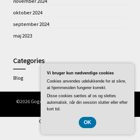
november 2024
oktober 2024
september 2024
maj 2023
Categories
Vi bruger kun nødvendige cookies
Blog
Cookies anvendes udelukkende for at sikre,
at hjemmesiden fungerer korrekt.
Disse cookies sættes af os og slettes
©2026 Gogocosta.dk
| WordPress Theme by
Superb
automatisk, når din session slutter eller efter
WordPress Themes
kort tid.
CVR-Nummer DK37407739
OK