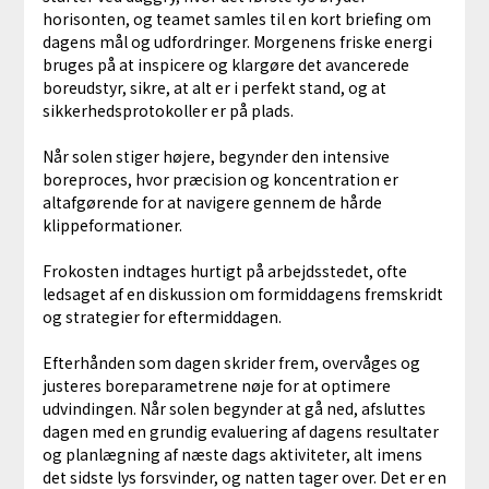
horisonten, og teamet samles til en kort briefing om
dagens mål og udfordringer. Morgenens friske energi
bruges på at inspicere og klargøre det avancerede
boreudstyr, sikre, at alt er i perfekt stand, og at
sikkerhedsprotokoller er på plads.
Når solen stiger højere, begynder den intensive
boreproces, hvor præcision og koncentration er
altafgørende for at navigere gennem de hårde
klippeformationer.
Frokosten indtages hurtigt på arbejdsstedet, ofte
ledsaget af en diskussion om formiddagens fremskridt
og strategier for eftermiddagen.
Efterhånden som dagen skrider frem, overvåges og
justeres boreparametrene nøje for at optimere
udvindingen. Når solen begynder at gå ned, afsluttes
dagen med en grundig evaluering af dagens resultater
og planlægning af næste dags aktiviteter, alt imens
det sidste lys forsvinder, og natten tager over. Det er en