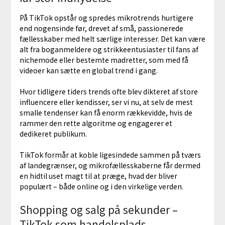
På TikTok opstår og spredes mikrotrends hurtigere
end nogensinde før, drevet af små, passionerede
fællesskaber med helt særlige interesser. Det kan være
alt fra boganmeldere og strikkeentusiaster til fans af
nichemode eller bestemte madretter, som med få
videoer kan sætte en global trend i gang.
Hvor tidligere tiders trends ofte blev dikteret af store
influencere eller kendisser, ser vi nu, at selv de mest
smalle tendenser kan få enorm rækkevidde, hvis de
rammer den rette algoritme og engagerer et
dedikeret publikum.
TikTok formår at koble ligesindede sammen på tværs
af landegrænser, og mikrofællesskaberne får dermed
en hidtil uset magt til at præge, hvad der bliver
populært – både online og i den virkelige verden.
Shopping og salg på sekunder –
TikTok som handelsplads