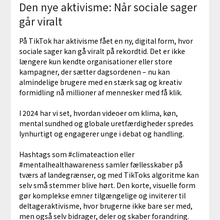
Den nye aktivisme: Når sociale sager
går viralt
På TikTok har aktivisme fået en ny, digital form, hvor
sociale sager kan gå viralt på rekordtid. Det er ikke
længere kun kendte organisationer eller store
kampagner, der sætter dagsordenen – nu kan
almindelige brugere med en stærk sag og kreativ
formidling nå millioner af mennesker med få klik.
I 2024 har vi set, hvordan videoer om klima, køn,
mental sundhed og globale uretfærdigheder spredes
lynhurtigt og engagerer unge i debat og handling.
Hashtags som #climateaction eller
#mentalhealthawareness samler fællesskaber på
tværs af landegrænser, og med TikToks algoritme kan
selv små stemmer blive hørt. Den korte, visuelle form
gør komplekse emner tilgængelige og inviterer til
deltageraktivisme, hvor brugerne ikke bare ser med,
men også selv bidrager, deler og skaber forandring.