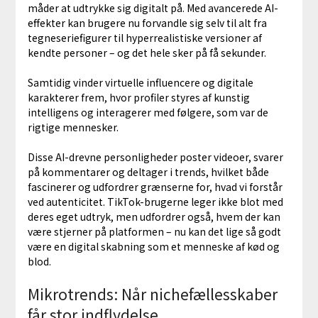
måder at udtrykke sig digitalt på. Med avancerede AI-
effekter kan brugere nu forvandle sig selv til alt fra
tegneseriefigurer til hyperrealistiske versioner af
kendte personer – og det hele sker på få sekunder.
Samtidig vinder virtuelle influencere og digitale
karakterer frem, hvor profiler styres af kunstig
intelligens og interagerer med følgere, som var de
rigtige mennesker.
Disse AI-drevne personligheder poster videoer, svarer
på kommentarer og deltager i trends, hvilket både
fascinerer og udfordrer grænserne for, hvad vi forstår
ved autenticitet. TikTok-brugerne leger ikke blot med
deres eget udtryk, men udfordrer også, hvem der kan
være stjerner på platformen – nu kan det lige så godt
være en digital skabning som et menneske af kød og
blod.
Mikrotrends: Når nichefællesskaber
får stor indflydelse