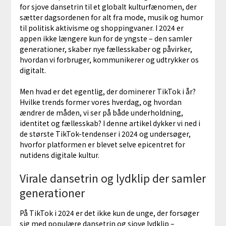
for sjove dansetrin til et globalt kulturfænomen, der
sætter dagsordenen for alt fra mode, musik og humor
til politisk aktivisme og shoppingvaner. I 2024 er
appen ikke længere kun for de yngste – den samler
generationer, skaber nye fællesskaber og påvirker,
hvordan vi forbruger, kommunikerer og udtrykker os
digitalt.
Men hvad er det egentlig, der dominerer TikTok i år?
Hvilke trends former vores hverdag, og hvordan
ændrer de måden, vi ser på både underholdning,
identitet og fællesskab? I denne artikel dykker vi ned i
de største TikTok-tendenser i 2024 og undersøger,
hvorfor platformen er blevet selve epicentret for
nutidens digitale kultur.
Virale dansetrin og lydklip der samler
generationer
På TikTok i 2024 er det ikke kun de unge, der forsøger
sig med populære dansetrin og sjove lydklip –