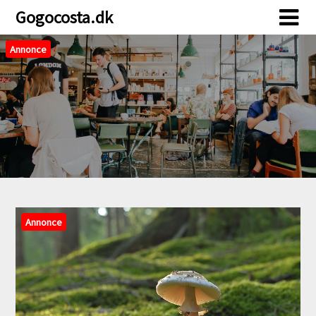
Skip
Skip
Gogocosta.dk
to
to
content
content
Annonce
Annonce