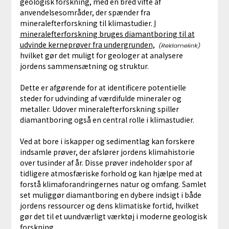
geologisk forskning, med en bred vifte af
anvendelsesområder, der spænder fra
mineralefterforskning til klimastudier.
I
mineralefterforskning bruges diamantboring til at
udvinde kerneprøver fra undergrunden,
hvilket gør det muligt for geologer at analysere
jordens sammensætning og struktur.
Dette er afgørende for at identificere potentielle
steder for udvinding af værdifulde mineraler og
metaller. Udover mineralefterforskning spiller
diamantboring også en central rolle i klimastudier.
Ved at bore i iskapper og sedimentlag kan forskere
indsamle prøver, der afslører jordens klimahistorie
over tusinder af år. Disse prøver indeholder spor af
tidligere atmosfæriske forhold og kan hjælpe med at
forstå klimaforandringernes natur og omfang. Samlet
set muliggør diamantboring en dybere indsigt i både
jordens ressourcer og dens klimatiske fortid, hvilket
gør det til et uundværligt værktøj i moderne geologisk
forskning.