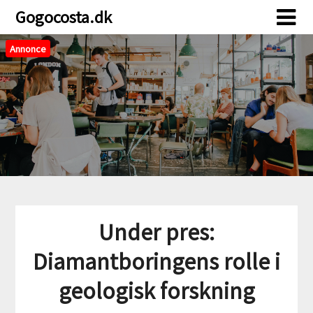
Skip
Skip
Gogocosta.dk
to
to
content
content
Annonce
Under pres:
Diamantboringens rolle i
geologisk forskning