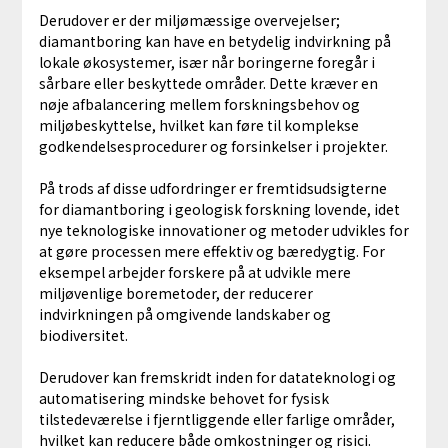
Derudover er der miljømæssige overvejelser;
diamantboring kan have en betydelig indvirkning på
lokale økosystemer, især når boringerne foregår i
sårbare eller beskyttede områder. Dette kræver en
nøje afbalancering mellem forskningsbehov og
miljøbeskyttelse, hvilket kan føre til komplekse
godkendelsesprocedurer og forsinkelser i projekter.
På trods af disse udfordringer er fremtidsudsigterne
for diamantboring i geologisk forskning lovende, idet
nye teknologiske innovationer og metoder udvikles for
at gøre processen mere effektiv og bæredygtig. For
eksempel arbejder forskere på at udvikle mere
miljøvenlige boremetoder, der reducerer
indvirkningen på omgivende landskaber og
biodiversitet.
Derudover kan fremskridt inden for datateknologi og
automatisering mindske behovet for fysisk
tilstedeværelse i fjerntliggende eller farlige områder,
hvilket kan reducere både omkostninger og risici.