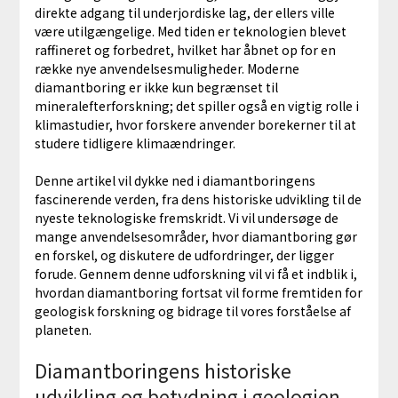
direkte adgang til underjordiske lag, der ellers ville
være utilgængelige. Med tiden er teknologien blevet
raffineret og forbedret, hvilket har åbnet op for en
række nye anvendelsesmuligheder. Moderne
diamantboring er ikke kun begrænset til
mineralefterforskning; det spiller også en vigtig rolle i
klimastudier, hvor forskere anvender borekerner til at
studere tidligere klimaændringer.
Denne artikel vil dykke ned i diamantboringens
fascinerende verden, fra dens historiske udvikling til de
nyeste teknologiske fremskridt. Vi vil undersøge de
mange anvendelsesområder, hvor diamantboring gør
en forskel, og diskutere de udfordringer, der ligger
forude. Gennem denne udforskning vil vi få et indblik i,
hvordan diamantboring fortsat vil forme fremtiden for
geologisk forskning og bidrage til vores forståelse af
planeten.
Diamantboringens historiske
udvikling og betydning i geologien